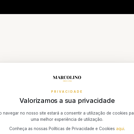
PRIVACIDADE
Valorizamos a sua privacidade
o o nome do Oyster
o navegar no nosso site estará a consentir a utilização de cookies pa
uma melhor experiência de utilização.
etual GMT‑Master II 
Conheça as nossas Políticas de Privacidade e Cookies
aqui
.