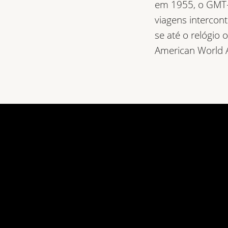
em 1955, o GMT-
viagens intercon
se até o relógio 
American World 