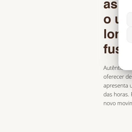
as s
o un
long
fuso
Autêntico r
oferecer d
apresenta u
das horas. 
novo movim