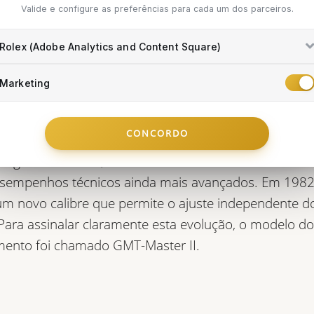
uas funções remetem 
Valide e configure as preferências para cada um dos parceiros.
iverso das viagens de
Rolex (Adobe Analytics and Content Square)
o curso e dos diferent
Marketing
s horários.
CONCORDO
elógio-ferramenta, o GMT-Master nunca deixou de evo
esempenhos técnicos ainda mais avançados. Em 1982,
m novo calibre que permite o ajuste independente d
Para assinalar claramente esta evolução, o modelo d
ento foi chamado GMT-Master II.