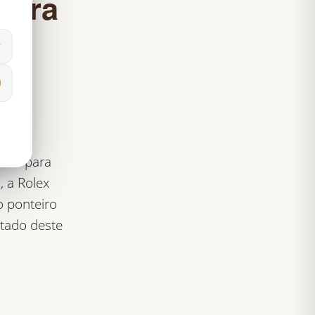
para
es
luir para
 a Rolex
o ponteiro
otado deste