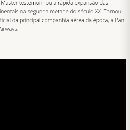
Master testemunhou a rápida expansão das
tinentais na segunda metade do século XX. Tornou-
oficial da principal companhia aérea da época, a Pan
Airways.