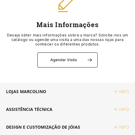
MÉTODOS DE PAGAMENTO
GUCCI
CORUM
EDIÇÃO ESPECIAL
AQUAVERDI
GIFT SETS
CINTOS
LIVRO DE RECLAMAÇÕES ONLINE
Mais Informações
HERMÈS
EDIFICE
VER TODOS OS RELÓGIOS
ELEUTERIO
MARCAS
PORTA CARTÕES
Deseja obter mais informações sobre a marca? Solicite-nos um
catálogo ou agende uma visita a uma das nossas lojas para
conhecer os diferentes produtos.
IWC SCHAFFHAUSEN
ELETTA
POR VALOR
K DI KUORE
ALISIA
CADERNOS
Agendar Visita
K DI KUORE
FLIK FLAK
ATÉ 2.500€
MARCOLINO
BOSS
CAPAS TELEMÓVEL
LONGINES
G-SHOCK
2.500€ - 5.000€
MESSIKA
CALVIN KLEIN
MOCHILAS
LOJAS MARCOLINO
INFO
MARCOLINO
G-SHOCK PRO
5.000€ - 10.000€
LOLLIPOP
ACESSÓRIOS
ASSISTÊNCIA TÉCNICA
INFO
MEISTER
LOLLIPOP
ACIMA DE 10.000€
MESH
DUNHILL
DESIGN E CUSTOMIZAÇÃO DE JÓIAS
INFO
MESSIKA
MESH
POR ESTILO
MICHAEL KORS
DUPONT