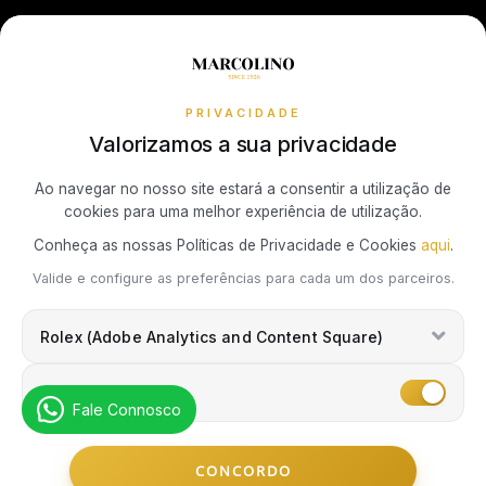
Guia de Tamanho de Anéis PANDORA
Livro de Reclamações Online
Receba todas as atualizações exclusivas da Marcolino na sua
Política de Cookies
Promoções
TISSOT
caixa de correio.
Política de Privacidade
TOMMY HILFIGER
PRIVACIDADE
Resolução de Litígios de Consumo
Valorizamos a sua privacidade
Subscrever Newsletter
Ao navegar no nosso site estará a consentir a utilização de
cookies para uma melhor experiência de utilização.
Marcolino Link
Marcolino 1926
Conheça as nossas Políticas de Privacidade e Cookies
aqui
.
Eu concordo com a
Política de Privacidade
e que minhas
Valide e configure as preferências para cada um dos parceiros.
informações podem ser usadas para fins de marketing.
Rolex (Adobe Analytics and Content Square)
Marketing
Fale Connosco
© Copyright Marcolino. Todos os Direitos Reservados
CONCORDO
by
Webcomum