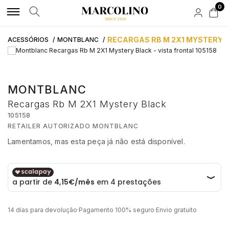
0
MARCAS DE LUXO
MARCAS LIFESTYLE
RELÓGIOS
JOIAS DE LUXO
JOIAS LIFESTYLE
ACESSÓRIOS
NOVIDADES
APOIO AO CLIENTE
RECARGAS RB M 2X1 MYSTERY 
ACESSÓRIOS
MONTBLANC
ROLEX
ALISIA
POR TIPO
POR TIPO
POR TIPO
POR TIPO
BAUME & MERCIER
FAQS
MONTBLANC
AQUAVERDI
BOSS
HOMEM
ANÉIS
ANEIS
TINTEIROS
HIRSCH
Recargas Rb M 2X1 Mystery Black
ENCOMENDAS E ENVIOS
105158
BAUME & MERCIER
BOXY
MULHER
COLARES
COLARES
CARTEIRAS
RETAILER AUTORIZADO MONTBLANC
Lamentamos, mas esta peça já não está disponível.
SOLUÇÃO CRÉDITO
BLANCPAIN
CALVIN KLEIN
AUTOMÁTICOS
PULSEIRAS
PULSEIRAS
BOTÕES DE PUNHO
€ 16,60
BUBEN & ZÓRWEG
CASIO TIMELESS
QUARTZ
BRINCOS
BRINCOS
PORTA CANETAS
ATIVIDADE DE INTERMEDIAÇÃO DE CRÉDITO
14 dias para devolução
·
Pagamento 100% seguro
·
Envio gratuito
ELEUTERIO
CASIO VINTAGE
NOVIDADES
MARCAS
CONTAS
PORTA CHAVES