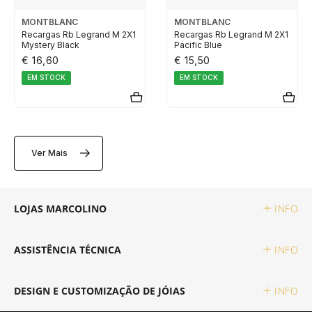
TAG HEUER
MONTBLANC
MONTBLANC
Recargas Rb Legrand M 2X1
Recargas Rb Legrand M 2X1
Mystery Black
Pacific Blue
TUDOR
€ 16,60
€ 15,50
EM STOCK
EM STOCK
ZENITH
RELOJOARIA
Ver Mais
BOSS
LOJAS MARCOLINO
INFO
CASIO TIMELESS
ASSISTÊNCIA TÉCNICA
INFO
CASIO VINTAGE
DESIGN E CUSTOMIZAÇÃO DE JÓIAS
INFO