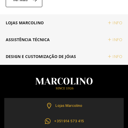
TAG HEUER
LOJAS MARCOLINO
INFO
TUDOR
ASSISTÊNCIA TÉCNICA
INFO
ZENITH
DESIGN E CUSTOMIZAÇÃO DE JÓIAS
INFO
RELOJOARIA
BOSS
CASIO TIMELESS
Lojas Marcolino
CASIO VINTAGE
+351 914 573 415