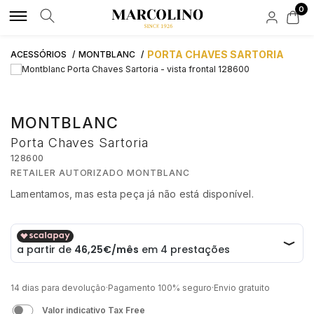
0
MARCAS DE LUXO
MARCAS LIFESTYLE
RELÓGIOS
JOIAS DE LUXO
JOIAS LIFESTYLE
ACESSÓRIOS
NOVIDADES
APOIO AO CLIENTE
PORTA CHAVES SARTORIA
ACESSÓRIOS
MONTBLANC
ROLEX
ALISIA
POR TIPO
POR TIPO
POR TIPO
POR TIPO
BAUME & MERCIER
FAQS
MONTBLANC
AQUAVERDI
BOSS
HOMEM
ANÉIS
ANEIS
TINTEIROS
HIRSCH
Porta Chaves Sartoria
ENCOMENDAS E ENVIOS
128600
BAUME & MERCIER
BOXY
MULHER
COLARES
COLARES
CARTEIRAS
RETAILER AUTORIZADO MONTBLANC
Lamentamos, mas esta peça já não está disponível.
SOLUÇÃO CRÉDITO
BLANCPAIN
CALVIN KLEIN
AUTOMÁTICOS
PULSEIRAS
PULSEIRAS
BOTÕES DE PUNHO
€ 185,00
BUBEN & ZÓRWEG
CASIO TIMELESS
QUARTZ
BRINCOS
BRINCOS
PORTA CANETAS
ATIVIDADE DE INTERMEDIAÇÃO DE CRÉDITO
14 dias para devolução
·
Pagamento 100% seguro
·
Envio gratuito
ELEUTERIO
CASIO VINTAGE
NOVIDADES
MARCAS
CONTAS
PORTA CHAVES
Valor indicativo Tax Free