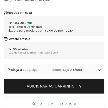
Receba em casa
MONTBLANC
MICHAEL KORS
MERGULHO
ONE
MARCOLINO
Em
1 dia útil
Grátis
para Portugal Continental
OMEGA
ONE
CLÁSSICO
PANDORA
MONTBLANC
Exceto para produtos em saldo ou promoção.
Levante em loja
TAG HEUER
PANDORA
DESPORTIVO
PG GIOIELLI
ONE
Em
30 minutos
Loja de Passos Manuel - Marcolino Link
TUDOR
PG GIOIELLI
TOMMY HILFIGER
PANDORA
ALTA RELOJOARIA
Proteja a sua peça
desde
51,80 €/ano
ZENITH
ROOGS
UNIKE
WOLF
ROLEX
VER TODAS AS MARCAS DE LUXO
SWATCH
ESCRITA
ADICIONAR AO CARRINHO
BAUME & MERCIER
TISSOT
DUNHILL
FALAR COM ESPECIALISTA
BLANCPAIN