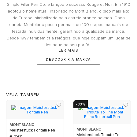
Que riscos não são segurados?
Simplo Filler Pen Co. e lançou o sucesso Rouge et Noir. Em 1910
Danos que ocorreram nos locais do Joalheiro;
Integrada no Grupo BNP Paribas, a Cetelem assume-se como líder
CALVIN KLEIN
adotou o nome atual, inspirado no Mont Blanc, o pico mais alto
de mercado em Portugal no crédito pessoal, contribuindo assim
Danos resultantes de roubo com destreza;
para concretizar os projetos que tem em mente e tanto deseja
da Europa, simbolizado pela estrela branca nevada. Cada
Danos resultantes do abandono do objeto,
realizar. Em estreita colaboração com a Cetelem, a MARCOLINO
caneta Montblanc passa por mais de 100 etapas manuais e é
ELETTA
oferece aos seus clientes uma forma conveniente de ter acesso à
salvo nos casos previstos nos pontos
tecnologia que desejam hoje, sem comprometer o seu futuro
testada individualmente, garantindo a qualidade da marca.
anteriores nas condições de substituição;
financeiro.
Desde 1997 também cria relógios, que hoje ocupam um lugar de
Perda ou desaparecimentos totais ou parciais
FLIK FLAK
destaque no seu portfó...
e a quebra do objeto, mesmo que determinada
LER MAIS
por incêndio, tentativa de roubo ou assalto;
DESCOBRIR A MARCA
Danos facilitados por intenção ou culpa dos
G-SHOCK
proprietários ou por pessoas a quem o
proprietário deve responder, como os
G-SHOCK PRO
familiares e os conviventes;
Certificados adulterados ou com dados
incompletos essenciais para determinar o
VEJA TAMBÉM
ONE
valor do objeto;
-33%
Pedidos falsos de substituição feito pelo
proprietário ou comprador.
SWAROVSKI
MONTBLANC
MONTBLANC
Meisterstück Fontain Pen
SWATCH
Meisterstuck Tribute To
€ 760