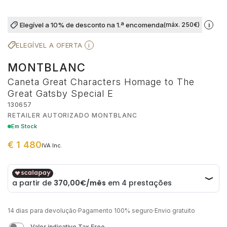
MÉTODOS DE PAGAMENTO
GUCCI
CORUM
EDIÇÃO ESPECIAL
AQUAVERDI
GIFT SETS
CINTOS
Elegível a 10% de desconto na 1.ª encomenda
(máx. 250€)
i
LIVRO DE RECLAMAÇÕES ONLINE
ELEGÍVEL A OFERTA
i
HERMÈS
EDIFICE
VER TODOS OS RELÓGIOS
ELEUTERIO
MARCAS
PORTA CARTÕES
MONTBLANC
IWC SCHAFFHAUSEN
ELETTA
POR VALOR
K DI KUORE
ALISIA
CADERNOS
Caneta Great Characters Homage to The
Great Gatsby Special E
130657
K DI KUORE
FLIK FLAK
ATÉ 2.500€
MARCOLINO
BOSS
CAPAS TELEMÓVEL
RETAILER AUTORIZADO MONTBLANC
Em Stock
LONGINES
G-SHOCK
2.500€ - 5.000€
MESSIKA
CALVIN KLEIN
MOCHILAS
€ 1 480
IVA Inc.
€ 1.480,00
MARCOLINO
G-SHOCK PRO
5.000€ - 10.000€
LOLLIPOP
ACESSÓRIOS
MEISTER
LOLLIPOP
ACIMA DE 10.000€
MESH
DUNHILL
14 dias para devolução
·
Pagamento 100% seguro
·
Envio gratuito
MESSIKA
MESH
POR ESTILO
MICHAEL KORS
DUPONT
Valor indicativo Tax Free