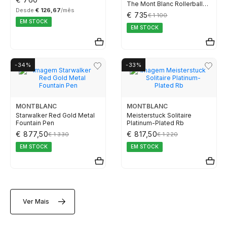
The Mont Blanc Rollerball
Desde
€ 126,67
/mês
Pen
€ 735
€ 1 100
EM STOCK
TISSOT
EM STOCK
TOMMY HILFIGER
-34%
-33%
MONTBLANC
MONTBLANC
Starwalker Red Gold Metal
Meisterstuck Solitaire
Fountain Pen
Platinum-Plated Rb
€ 877,50
€ 817,50
€ 1 330
€ 1 220
EM STOCK
EM STOCK
Ver Mais