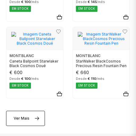
Desde
€ 100
/mês
Desde
€ 145
/mês
CALVIN KLEIN
EM STOCK
EM STOCK
ELETTA
FLIK FLAK
MONTBLANC
MONTBLANC
G-SHOCK
Caneta Ballpoint Starwlaker
StarWalker BlackCosmos
Black Cosmos Doué
Precious Resin Fountain Pen
€ 600
€ 660
G-SHOCK PRO
Desde
€ 100
/mês
Desde
€ 110
/mês
EM STOCK
EM STOCK
ONE
SWAROVSKI
Ver Mais
SWATCH