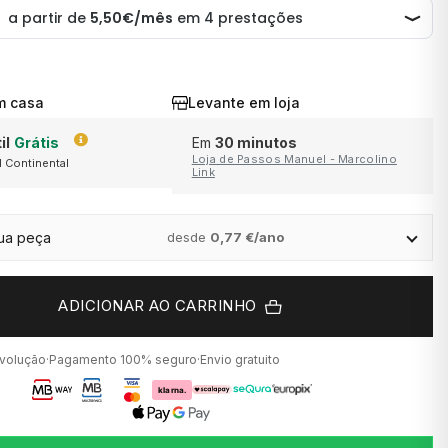
m casa
Levante em loja
il
Grátis
Em
30 minutos
Loja de Passos Manuel - Marcolino
l Continental
ra
Link
em saldo
ção.
sua peça
desde
0,77 €/ano
ADICIONAR AO CARRINHO
evolução
·
Pagamento 100% seguro
·
Envio gratuito