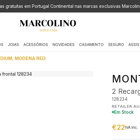
as gratuitas em Portugal Continental nas marcas exclusivas Marcolin
OS
JOIAS
ACESSÓRIOS
NOVIDADES
CASAMENTO
SEGURO
ASSIS
EDIUM, MODENA RED
MON
2 Recar
128234
RETAILER A
Em Stock
€22
IVA Inc.
€ 22,00