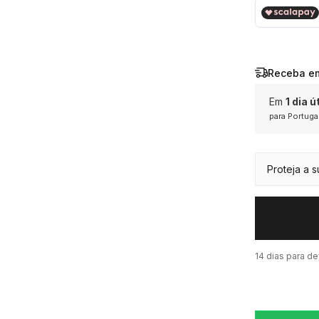
Receba e
Em
1 dia út
para Portuga
Exceto pa
produtos 
ou promo
Proteja a 
14 dias para d