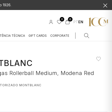
o 1926.
0
0
PT
EN
TÊNCIA TÉCNICA
GIFT CARDS
CORPORATE
TBLANC
gas Rollerball Medium, Modena Red
UTORIZADO MONTBLANC