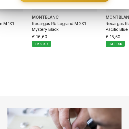
objet
concretizar 
roubo
colaboração
Danos
forma conv
MONTBLANC
MONTBLA
por p
comprometer 
n M 1X1
Recargas Rb Legrand M 2X1
Recargas R
famil
Mystery Black
Pacific Blue
Cert
€ 16,60
€ 15,50
essen
Pedid
EM STOCK
EM STOCK
comp
ARRINHO
ADICIONAR AO CARRINHO
ADICIO