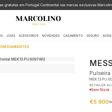
as gratuitas em Portugal Continental nas marcas exclusivas Marcolin
OS
JOIAS
ACESSÓRIOS
NOVIDADES
CASAMENTO
SEGURO
ASSIS
COM DIAMANTES
MESS
Pulseir
MEK.13.PU.6
RETAILER A
Sem Stock
€5 900
IV