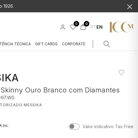
o 1926.
0
0
PT
EN
TÊNCIA TÉCNICA
GIFT CARDS
CORPORATE
IKA
a Skinny Ouro Branco com Diamantes
097.WG
UTORIZADO MESSIKA
A Inc.
Valor indicativo Tax Free