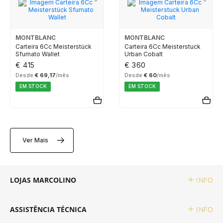
TAG HEUER
MONTBLANC
MONTBLANC
TUDOR
Carteira 6Cc Meisterstück
Carteira 6Cc Meisterstuck
Sfumato Wallet
Urban Cobalt
€ 415
€ 360
ZENITH
Desde
€ 69,17
/mês
Desde
€ 60
/mês
EM STOCK
EM STOCK
RELOJOARIA
Ver Mais
BOSS
CASIO TIMELESS
LOJAS MARCOLINO
INFO
CASIO VINTAGE
ASSISTÊNCIA TÉCNICA
INFO