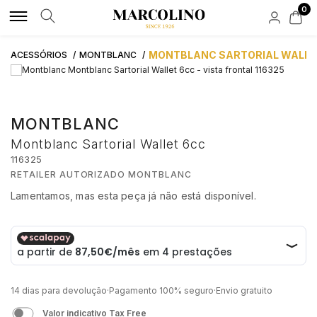
0
MARCAS DE LUXO
MARCAS LIFESTYLE
RELÓGIOS
JOIAS DE LUXO
JOIAS LIFESTYLE
ACESSÓRIOS
NOVIDADES
APOIO AO CLIENTE
MONTBLANC SARTORIAL WALLE
ACESSÓRIOS
MONTBLANC
ROLEX
ALISIA
POR TIPO
POR TIPO
POR TIPO
POR TIPO
BAUME & MERCIER
FAQS
MONTBLANC
AQUAVERDI
BOSS
HOMEM
ANÉIS
ANEIS
TINTEIROS
HIRSCH
Montblanc Sartorial Wallet 6cc
ENCOMENDAS E ENVIOS
116325
BAUME & MERCIER
BOXY
MULHER
COLARES
COLARES
CARTEIRAS
RETAILER AUTORIZADO MONTBLANC
Lamentamos, mas esta peça já não está disponível.
SOLUÇÃO CRÉDITO
BLANCPAIN
CALVIN KLEIN
AUTOMÁTICOS
PULSEIRAS
PULSEIRAS
BOTÕES DE PUNHO
€ 350,00
BUBEN & ZÓRWEG
CASIO TIMELESS
QUARTZ
BRINCOS
BRINCOS
PORTA CANETAS
ATIVIDADE DE INTERMEDIAÇÃO DE CRÉDITO
14 dias para devolução
·
Pagamento 100% seguro
·
Envio gratuito
ELEUTERIO
CASIO VINTAGE
NOVIDADES
MARCAS
CONTAS
PORTA CHAVES
Valor indicativo Tax Free