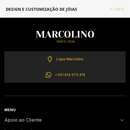
CALVIN KLEIN
DESIGN E CUSTOMIZAÇÃO DE JÓIAS
INFO
ELETTA
FLIK FLAK
G-SHOCK
Lojas Marcolino
+351 914 573 415
G-SHOCK PRO
ONE
SWAROVSKI
MENU
Apoio ao Cliente
SWATCH