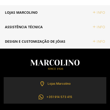
TISSOT
LOJAS MARCOLINO
INFO
TOMMY HILFIGER
ASSISTÊNCIA TÉCNICA
INFO
DESIGN E CUSTOMIZAÇÃO DE JÓIAS
INFO
Lojas Marcolino
+351 914 573 415