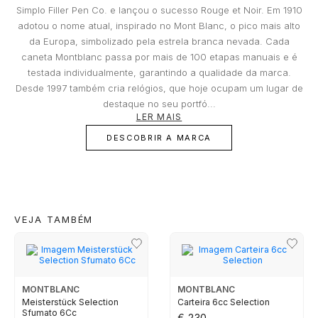
Que riscos não são segurados?
Simplo Filler Pen Co. e lançou o sucesso Rouge et Noir. Em 1910
Danos que ocorreram nos locais do Joalheiro;
TAG HEUER
Integrada no Grupo BNP Paribas, a Cetelem assume-se como líder
adotou o nome atual, inspirado no Mont Blanc, o pico mais alto
de mercado em Portugal no crédito pessoal, contribuindo assim
Danos resultantes de roubo com destreza;
para concretizar os projetos que tem em mente e tanto deseja
da Europa, simbolizado pela estrela branca nevada. Cada
Danos resultantes do abandono do objeto,
realizar. Em estreita colaboração com a Cetelem, a MARCOLINO
caneta Montblanc passa por mais de 100 etapas manuais e é
TUDOR
oferece aos seus clientes uma forma conveniente de ter acesso à
salvo nos casos previstos nos pontos
tecnologia que desejam hoje, sem comprometer o seu futuro
testada individualmente, garantindo a qualidade da marca.
anteriores nas condições de substituição;
financeiro.
Desde 1997 também cria relógios, que hoje ocupam um lugar de
Perda ou desaparecimentos totais ou parciais
ZENITH
destaque no seu portfó...
e a quebra do objeto, mesmo que determinada
LER MAIS
por incêndio, tentativa de roubo ou assalto;
DESCOBRIR A MARCA
Danos facilitados por intenção ou culpa dos
RELOJOARIA
proprietários ou por pessoas a quem o
proprietário deve responder, como os
familiares e os conviventes;
Certificados adulterados ou com dados
BOSS
incompletos essenciais para determinar o
VEJA TAMBÉM
valor do objeto;
Pedidos falsos de substituição feito pelo
CASIO TIMELESS
proprietário ou comprador.
MONTBLANC
MONTBLANC
CASIO VINTAGE
Meisterstück Selection
Carteira 6cc Selection
Sfumato 6Cc
€ 230