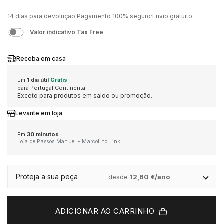
MÉTODOS DE PAGAMENTO
GUCCI
CORUM
EDIÇÃO ESPECIAL
AQUAVERDI
GIFT SETS
CINTOS
14 dias para devolução
·
Pagamento 100% seguro
·
Envio gratuito
Valor indicativo Tax Free
LIVRO DE RECLAMAÇÕES ONLINE
HERMÈS
EDIFICE
VER TODOS OS RELÓGIOS
ELEUTERIO
MARCAS
PORTA CARTÕES
Receba em casa
IWC SCHAFFHAUSEN
ELETTA
POR VALOR
K DI KUORE
ALISIA
CADERNOS
Em
1 dia útil
Grátis
para Portugal Continental
Exceto para produtos em saldo ou promoção.
K DI KUORE
FLIK FLAK
ATÉ 2.500€
MARCOLINO
BOSS
CAPAS TELEMÓVEL
Levante em loja
LONGINES
G-SHOCK
2.500€ - 5.000€
MESSIKA
CALVIN KLEIN
MOCHILAS
Em
30 minutos
Loja de Passos Manuel - Marcolino Link
MARCOLINO
G-SHOCK PRO
5.000€ - 10.000€
LOLLIPOP
ACESSÓRIOS
Proteja a sua peça
desde
12,60 €/ano
MEISTER
LOLLIPOP
ACIMA DE 10.000€
MESH
DUNHILL
ADICIONAR AO CARRINHO
MESSIKA
MESH
POR ESTILO
MICHAEL KORS
DUPONT