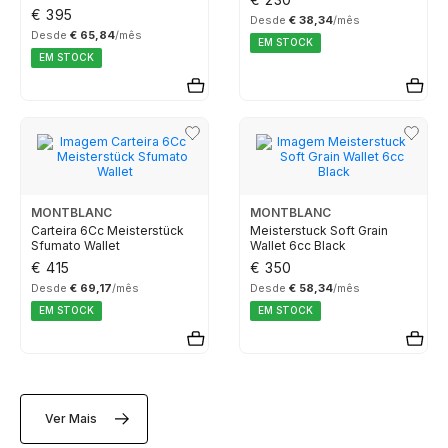
€ 395
Desde
€ 38,34
/mês
CALVIN KLEIN
Desde
€ 65,84
/mês
EM STOCK
EM STOCK
ELETTA
FLIK FLAK
G-SHOCK
MONTBLANC
MONTBLANC
Carteira 6Cc Meisterstück
Meisterstuck Soft Grain
Sfumato Wallet
Wallet 6cc Black
G-SHOCK PRO
€ 415
€ 350
Desde
€ 69,17
/mês
Desde
€ 58,34
/mês
EM STOCK
EM STOCK
ONE
SWAROVSKI
Ver Mais
SWATCH