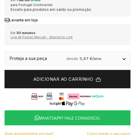
Em
1 dia útil
Grátis
para Portugal Continental
Exceto para produtos em saldo ou promoção.
MONTBLANC
MICHAEL KORS
MERGULHO
ONE
MARCOLINO
Levante em loja
Em
30 minutos
OMEGA
ONE
CLÁSSICO
PANDORA
MONTBLANC
Loja de Passos Manuel - Marcolino Link
TAG HEUER
PANDORA
DESPORTIVO
PG GIOIELLI
ONE
Proteja a sua peça
desde
3,47 €/ano
TUDOR
PG GIOIELLI
TOMMY HILFIGER
PANDORA
ALTA RELOJOARIA
ADICIONAR AO CARRINHO
ZENITH
ROOGS
UNIKE
WOLF
ROLEX
VER TODAS AS MARCAS DE LUXO
SWATCH
ESCRITA
BAUME & MERCIER
WHATSAPP? FALE CONNOSCO.
TISSOT
DUNHILL
Quer experimentar em loja?
Como medir o seu pulso
BLANCPAIN