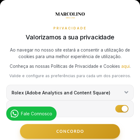
Receba todas as atualizações exclusivas da Marcolino na sua
Política de Cookies
Promoções
caixa de correio.
Política de Privacidade
PRIVACIDADE
Resolução de Litígios de Consumo
Valorizamos a sua privacidade
Subscrever Newsletter
Ao navegar no nosso site estará a consentir a utilização de
cookies para uma melhor experiência de utilização.
Marcolino Link
Marcolino 1926
Conheça as nossas Políticas de Privacidade e Cookies
aqui
.
Eu concordo com a
Política de Privacidade
e que minhas
Valide e configure as preferências para cada um dos parceiros.
informações podem ser usadas para fins de marketing.
Rolex (Adobe Analytics and Content Square)
Marketing
Fale Connosco
© Copyright Marcolino. Todos os Direitos Reservados
CONCORDO
by
Webcomum