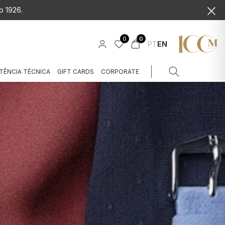
o 1926.
0
0
PT
EN
TÊNCIA TÉCNICA
GIFT CARDS
CORPORATE