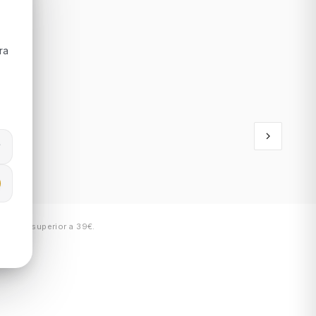
ra
gual ou superior a 39€.