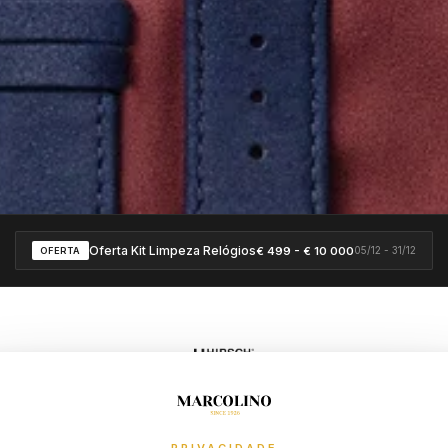
Oferta Kit Limpeza Relógios
€ 499 - € 10 000
05/12 - 31/12
OFERTA
ch para mudar seu estilo. Desde 1765, a Hirsch fabrica uma das melhores pu
a partir de uma variedade de materiais diferentes.