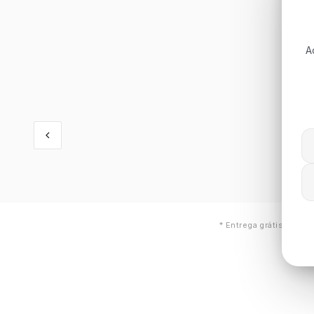
A
* Entrega grátis válid