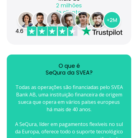
OMEGA
2 milhões
de clientes
ROOGS
TAG HEUER
4.6
WOLF
TAG HEUER
TUDOR
O que é
SeQura da SVEA?
ZENITH
Todas as operações são financiadas pelo SVEA
Bank AB, uma instituição financeira de origem
sueca que opera em vários países europeus
RELOJOARIA
há mais de 40 anos.
A SeQura, líder em pagamentos flexíveis no sul
da Europa, oferece todo o suporte tecnológico
BOSS