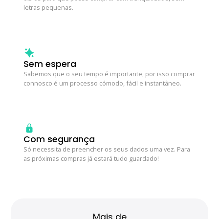
letras pequenas.
BAUME & MERCIER
TISSOT
DUNHILL
BLANCPAIN
TOMMY HILFIGER
MONTBLANC
Sem espera
GUCCI
Sabemos que o seu tempo é importante, por isso comprar
connosco é um processo cómodo, fácil e instantâneo.
UNIKE
CAIXAS ROTATIVAS
HERMÈS
WOLF
BOXY
IWC SCHAFFHAUSEN
Com segurança
ZANCAN
BUBEN & ZÓRWEG
Só necessita de preencher os seus dados uma vez. Para
as próximas compras já estará tudo guardado!
LONGINES
VER TODAS AS MARCAS LIFESTYLE
MARCOLINO
MONTBLANC
PAUL DESIGN
Mais de