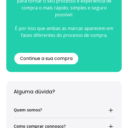
para tornar o seu processo e experiência de
compra o mais rápido, simples e seguro
CASIO TIMELESS
possível.
É por isso que ambas as marcas aparecem em
CASIO VINTAGE
fases diferentes do processo de compra.
CALVIN KLEIN
Continue a sua compra
ELETTA
FLIK FLAK
Alguma dúvida?
G-SHOCK
Quem somos?
G-SHOCK PRO
A SeQura é uma plataforma tecnológica através da
Como comprar connosco?
qual lhe oferecemos diferentes métodos ou soluções