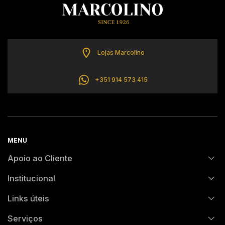
CALVIN KLEIN
ELETTA
Lojas Marcolino
FLIK FLAK
+351 914 573 415
G-SHOCK
G-SHOCK PRO
MENU
Apoio ao Cliente
ONE
Institucional
FAQs
SWAROVSKI
Links úteis
História
Encomendas e Envios
Serviços
SWATCH
Contrastaria