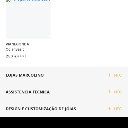
TAG HEUER
TUDOR
ZENITH
PIANEGONDA
Colar Basic
280 €
446 €
RELOJOARIA
LOJAS MARCOLINO
INFO
BOSS
ASSISTÊNCIA TÉCNICA
INFO
CASIO TIMELESS
DESIGN E CUSTOMIZAÇÃO DE JÓIAS
INFO
CASIO VINTAGE