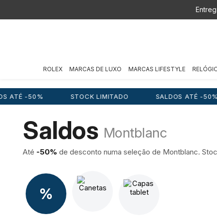
Entreg
ROLEX
MARCAS DE LUXO
MARCAS LIFESTYLE
RELÓGI
0%
STOCK LIMITADO
SALDOS ATÉ -50%
ST
Saldos
Montblanc
Até
-50%
de desconto numa seleção de Montblanc. Stock
%