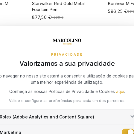
en M
Starwalker Red Gold Metal
Bonheur M F
Fountain Pen
596,25 €
900
877,50 €
1 330 €
-33%
ARRINHO
ADICIONAR AO CARRINHO
ADICIO
PRIVACIDADE
Valorizamos a sua privacidade
o navegar no nosso site estará a consentir a utilização de cookies pa
uma melhor experiência de utilização.
Conheça as nossas Políticas de Privacidade e Cookies
aqui
.
Valide e configure as preferências para cada um dos parceiros.
Rolex (Adobe Analytics and Content Square)
MONTBLANC
er Urban
Starwalker 2In1 Rb With
Screenwriter
Marketing