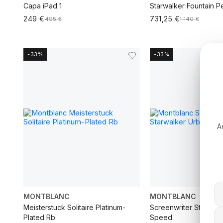
Capa iPad 1
Starwalker Fountain P
249 €
731,25 €
495 €
1 140 €
-33%
-33%
ADICIONAR AO
CARRINHO
ADICIONAR AO C
A
MONTBLANC
MONTBLANC
Meisterstuck Solitaire Platinum-
Screenwriter Starwalk
Plated Rb
Speed