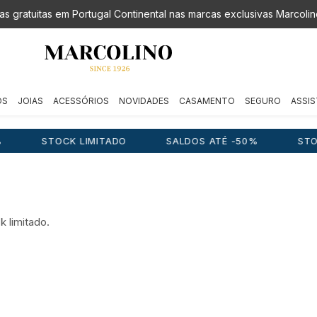
as gratuitas em Portugal Continental nas marcas exclusivas Marcolin
OS
JOIAS
ACESSÓRIOS
NOVIDADES
CASAMENTO
SEGURO
ASSIS
OCK LIMITADO
SALDOS ATÉ -50%
STOCK LIMITA
 limitado.