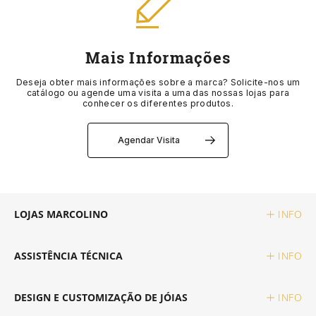
MÉTODOS DE PAGAMENTO
GUCCI
CORUM
EDIÇÃO ESPECIAL
AQUAVERDI
GIFT SETS
CINTOS
LIVRO DE RECLAMAÇÕES ONLINE
Mais Informações
HERMÈS
EDIFICE
VER TODOS OS RELÓGIOS
ELEUTERIO
MARCAS
PORTA CARTÕES
Deseja obter mais informações sobre a marca? Solicite-nos um
catálogo ou agende uma visita a uma das nossas lojas para
conhecer os diferentes produtos.
IWC SCHAFFHAUSEN
ELETTA
POR VALOR
K DI KUORE
ALISIA
CADERNOS
Agendar Visita
K DI KUORE
FLIK FLAK
ATÉ 2.500€
MARCOLINO
BOSS
CAPAS TELEMÓVEL
LONGINES
G-SHOCK
2.500€ - 5.000€
MESSIKA
CALVIN KLEIN
MOCHILAS
LOJAS MARCOLINO
INFO
MARCOLINO
G-SHOCK PRO
5.000€ - 10.000€
LOLLIPOP
ACESSÓRIOS
ASSISTÊNCIA TÉCNICA
INFO
MEISTER
LOLLIPOP
ACIMA DE 10.000€
MESH
DUNHILL
DESIGN E CUSTOMIZAÇÃO DE JÓIAS
INFO
MESSIKA
MESH
POR ESTILO
MICHAEL KORS
DUPONT