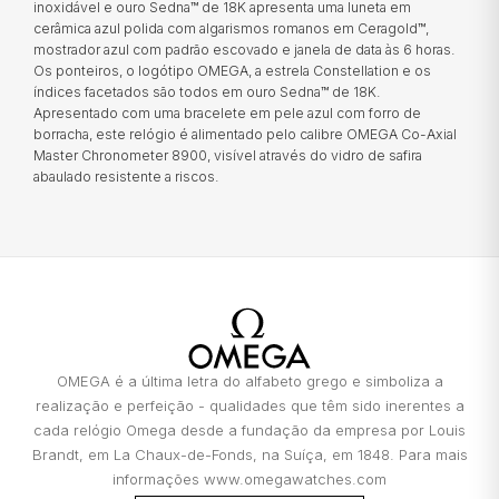
Danos resultantes de roubo com destreza;
inoxidável e ouro Sedna™ de 18K apresenta uma luneta em
para concretizar os projetos que tem em mente e tanto deseja
TAG HEUER
Danos resultantes do abandono do objeto,
cerâmica azul polida com algarismos romanos em Ceragold™,
realizar. Em estreita colaboração com a Cetelem, a MARCOLINO
mostrador azul com padrão escovado e janela de data às 6 horas.
oferece aos seus clientes uma forma conveniente de ter acesso à
salvo nos casos previstos nos pontos
tecnologia que desejam hoje, sem comprometer o seu futuro
Os ponteiros, o logótipo OMEGA, a estrela Constellation e os
anteriores nas condições de substituição;
financeiro.
TUDOR
índices facetados são todos em ouro Sedna™ de 18K.
Perda ou desaparecimentos totais ou parciais
Apresentado com uma bracelete em pele azul com forro de
e a quebra do objeto, mesmo que determinada
borracha, este relógio é alimentado pelo calibre OMEGA Co-Axial
por incêndio, tentativa de roubo ou assalto;
ZENITH
Master Chronometer 8900, visível através do vidro de safira
Danos facilitados por intenção ou culpa dos
abaulado resistente a riscos.
proprietários ou por pessoas a quem o
proprietário deve responder, como os
RELOJOARIA
familiares e os conviventes;
Certificados adulterados ou com dados
incompletos essenciais para determinar o
valor do objeto;
BOSS
Pedidos falsos de substituição feito pelo
proprietário ou comprador.
OMEGA é a última letra do alfabeto grego e simboliza a
CASIO TIMELESS
realização e perfeição - qualidades que têm sido inerentes a
cada relógio Omega desde a fundação da empresa por Louis
Brandt, em La Chaux-de-Fonds, na Suíça, em 1848. Para mais
CASIO VINTAGE
informações www.omegawatches.com