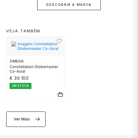
DESCOBRIR A MARCA
CALVIN KLEIN
ELETTA
VEJA TAMBÉM
FLIK FLAK
OMEGA
G-SHOCK
Constellation Globemaster
Co-Axial
€ 30 100
G-SHOCK PRO
EM STOCK
ONE
SWAROVSKI
Ver Mais
SWATCH