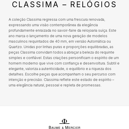
CLASSIMA – RELÓGIOS
CALVIN KLEIN
Que riscos não são segurados?
Danos que ocorreram nos locais do Joalheiro;
Integrada no Grupo BNP Paribas, a Cetelem assume-se como líder
A coleção Classima regressa com uma frescura renovada,
de mercado em Portugal no crédito pessoal, contribuindo assim
ELETTA
Danos resultantes de roubo com destreza;
expressando uma visão contemporânea da elegância
para concretizar os projetos que tem em mente e tanto deseja
profundamente enraizada no savoir-faire da relojoaria suíça. Este
Danos resultantes do abandono do objeto,
realizar. Em estreita colaboração com a Cetelem, a MARCOLINO
ano marca o lançamento de uma nova geração de modelos
oferece aos seus clientes uma forma conveniente de ter acesso à
salvo nos casos previstos nos pontos
FLIK FLAK
masculinos requintados de 40 mm, em versão Automática ou
tecnologia que desejam hoje, sem comprometer o seu futuro
anteriores nas condições de substituição;
financeiro.
Quartzo. Unidas por linhas puras e proporções equilibradas, as
Perda ou desaparecimentos totais ou parciais
peças Classima convidam todos a abraçar a beleza do requinte
e a quebra do objeto, mesmo que determinada
G-SHOCK
simples e confiável. Estas criações personificam o espírito de um
por incêndio, tentativa de roubo ou assalto;
homem moderno que vive com confiança e desenvoltura. Subtil e
elegante, valoriza a autenticidade, o equilíbrio e a riqueza dos
Danos facilitados por intenção ou culpa dos
detalhes. Escolhe peças que acompanham o seu percurso com
G-SHOCK PRO
proprietários ou por pessoas a quem o
intenção e precisão. Classima reflete este estado de espírito –
proprietário deve responder, como os
uma elegância natural, pessoal e repleta de promessas.
familiares e os conviventes;
ONE
Certificados adulterados ou com dados
incompletos essenciais para determinar o
valor do objeto;
SWAROVSKI
Pedidos falsos de substituição feito pelo
proprietário ou comprador.
SWATCH