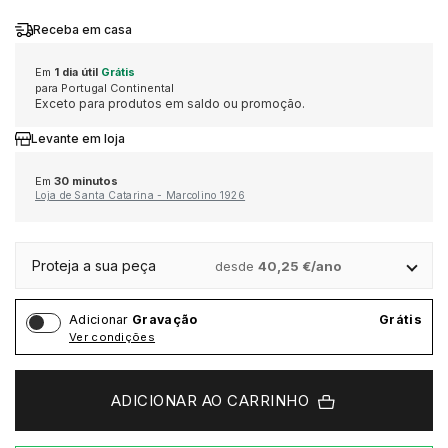
Receba em casa
MONTBLANC
MICHAEL KORS
MERGULHO
ONE
MARCOLINO
Em
1 dia útil
Grátis
para Portugal Continental
Exceto para produtos em saldo ou promoção.
OMEGA
ONE
CLÁSSICO
PANDORA
MONTBLANC
Levante em loja
TAG HEUER
PANDORA
DESPORTIVO
PG GIOIELLI
ONE
Em
30 minutos
Loja de Santa Catarina - Marcolino 1926
TUDOR
PG GIOIELLI
TOMMY HILFIGER
PANDORA
ALTA RELOJOARIA
Proteja a sua peça
desde
40,25 €/ano
ZENITH
ROOGS
UNIKE
WOLF
Adicionar
Gravação
Grátis
ROLEX
Ver condições
VER TODAS AS MARCAS DE LUXO
SWATCH
ESCRITA
BAUME & MERCIER
ADICIONAR AO CARRINHO
TISSOT
DUNHILL
BLANCPAIN