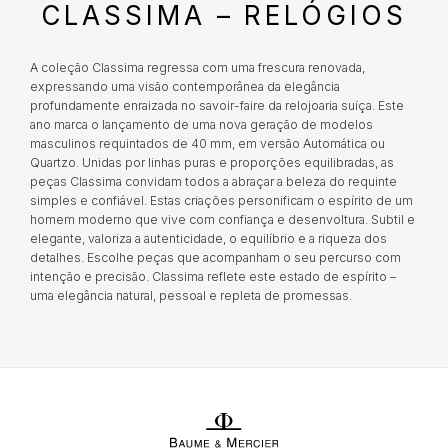
CLASSIMA – RELÓGIOS
CALVIN KLEIN
Que riscos não são segurados?
Danos que ocorreram nos locais do Joalheiro;
Integrada no Grupo BNP Paribas, a Cetelem assume-se como líder
A coleção Classima regressa com uma frescura renovada,
de mercado em Portugal no crédito pessoal, contribuindo assim
ELETTA
Danos resultantes de roubo com destreza;
expressando uma visão contemporânea da elegância
para concretizar os projetos que tem em mente e tanto deseja
profundamente enraizada no savoir-faire da relojoaria suíça. Este
Danos resultantes do abandono do objeto,
realizar. Em estreita colaboração com a Cetelem, a MARCOLINO
ano marca o lançamento de uma nova geração de modelos
oferece aos seus clientes uma forma conveniente de ter acesso à
salvo nos casos previstos nos pontos
FLIK FLAK
masculinos requintados de 40 mm, em versão Automática ou
tecnologia que desejam hoje, sem comprometer o seu futuro
anteriores nas condições de substituição;
financeiro.
Quartzo. Unidas por linhas puras e proporções equilibradas, as
Perda ou desaparecimentos totais ou parciais
peças Classima convidam todos a abraçar a beleza do requinte
e a quebra do objeto, mesmo que determinada
G-SHOCK
simples e confiável. Estas criações personificam o espírito de um
por incêndio, tentativa de roubo ou assalto;
homem moderno que vive com confiança e desenvoltura. Subtil e
elegante, valoriza a autenticidade, o equilíbrio e a riqueza dos
Danos facilitados por intenção ou culpa dos
detalhes. Escolhe peças que acompanham o seu percurso com
G-SHOCK PRO
proprietários ou por pessoas a quem o
intenção e precisão. Classima reflete este estado de espírito –
proprietário deve responder, como os
uma elegância natural, pessoal e repleta de promessas.
familiares e os conviventes;
ONE
Certificados adulterados ou com dados
incompletos essenciais para determinar o
valor do objeto;
SWAROVSKI
Pedidos falsos de substituição feito pelo
proprietário ou comprador.
SWATCH