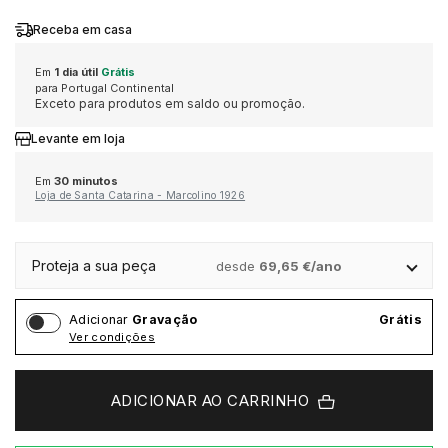
Receba em casa
MONTBLANC
MICHAEL KORS
MERGULHO
ONE
MARCOLINO
Em
1 dia útil
Grátis
para Portugal Continental
Exceto para produtos em saldo ou promoção.
OMEGA
ONE
CLÁSSICO
PANDORA
MONTBLANC
Levante em loja
TAG HEUER
PANDORA
DESPORTIVO
PG GIOIELLI
ONE
Em
30 minutos
Loja de Santa Catarina - Marcolino 1926
TUDOR
PG GIOIELLI
TOMMY HILFIGER
PANDORA
ALTA RELOJOARIA
Proteja a sua peça
desde
69,65 €/ano
ZENITH
ROOGS
UNIKE
WOLF
Adicionar
Gravação
Grátis
ROLEX
Ver condições
VER TODAS AS MARCAS DE LUXO
SWATCH
ESCRITA
BAUME & MERCIER
ADICIONAR AO CARRINHO
TISSOT
DUNHILL
BLANCPAIN