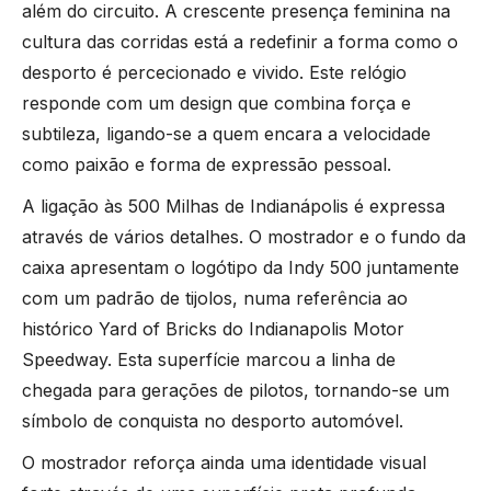
além do circuito. A crescente presença feminina na
CALVIN KLEIN
cultura das corridas está a redefinir a forma como o
desporto é percecionado e vivido. Este relógio
ELETTA
responde com um design que combina força e
subtileza, ligando-se a quem encara a velocidade
FLIK FLAK
como paixão e forma de expressão pessoal.
A ligação às 500 Milhas de Indianápolis é expressa
G-SHOCK
através de vários detalhes. O mostrador e o fundo da
caixa apresentam o logótipo da Indy 500 juntamente
G-SHOCK PRO
com um padrão de tijolos, numa referência ao
histórico Yard of Bricks do Indianapolis Motor
ONE
Speedway. Esta superfície marcou a linha de
chegada para gerações de pilotos, tornando-se um
SWAROVSKI
símbolo de conquista no desporto automóvel.
O mostrador reforça ainda uma identidade visual
SWATCH