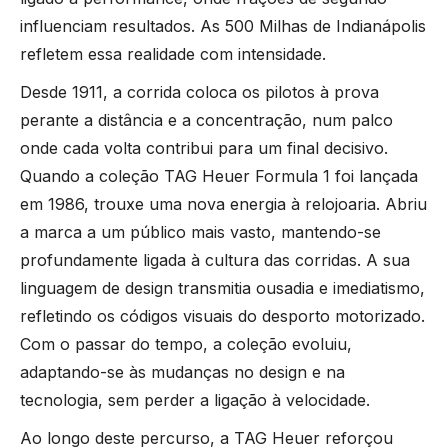
TOMMY HILFIGER
MONTBLANC
influenciam resultados. As 500 Milhas de Indianápolis
refletem essa realidade com intensidade.
GUCCI
UNIKE
CAIXAS ROTATIVAS
Desde 1911, a corrida coloca os pilotos à prova
HERMÈS
perante a distância e a concentração, num palco
WOLF
BOXY
onde cada volta contribui para um final decisivo.
Quando a coleção TAG Heuer Formula 1 foi lançada
IWC SCHAFFHAUSEN
ZANCAN
BUBEN & ZÓRWEG
em 1986, trouxe uma nova energia à relojoaria. Abriu
a marca a um público mais vasto, mantendo-se
LONGINES
VER TODAS AS MARCAS LIFESTYLE
MARCOLINO
profundamente ligada à cultura das corridas. A sua
linguagem de design transmitia ousadia e imediatismo,
MONTBLANC
refletindo os códigos visuais do desporto motorizado.
PAUL DESIGN
Com o passar do tempo, a coleção evoluiu,
OMEGA
adaptando-se às mudanças no design e na
ROOGS
tecnologia, sem perder a ligação à velocidade.
TAG HEUER
WOLF
Ao longo deste percurso, a TAG Heuer reforçou