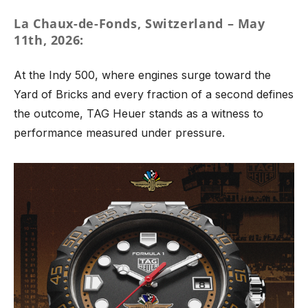
MÉTODOS DE PAGAMENTO
La Chaux-de-Fonds, Switzerland – May
GUCCI
CORUM
EDIÇÃO ESPECIAL
AQUAVERDI
GIFT SETS
CINTOS
11th, 2026:
LIVRO DE RECLAMAÇÕES ONLINE
HERMÈS
EDIFICE
VER TODOS OS RELÓGIOS
ELEUTERIO
MARCAS
PORTA CARTÕES
At the Indy 500, where engines surge toward the
Yard of Bricks and every fraction of a second defines
IWC SCHAFFHAUSEN
ELETTA
POR VALOR
K DI KUORE
ALISIA
CADERNOS
the outcome, TAG Heuer stands as a witness to
performance measured under pressure.
K DI KUORE
FLIK FLAK
ATÉ 2.500€
MARCOLINO
BOSS
CAPAS TELEMÓVEL
LONGINES
G-SHOCK
2.500€ - 5.000€
MESSIKA
CALVIN KLEIN
MOCHILAS
MARCOLINO
G-SHOCK PRO
5.000€ - 10.000€
LOLLIPOP
ACESSÓRIOS
MEISTER
LOLLIPOP
ACIMA DE 10.000€
MESH
DUNHILL
MESSIKA
MESH
POR ESTILO
MICHAEL KORS
DUPONT