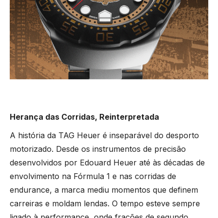
MONTBLANC
MICHAEL KORS
MERGULHO
ONE
MARCOLINO
OMEGA
ONE
CLÁSSICO
PANDORA
MONTBLANC
TAG HEUER
PANDORA
DESPORTIVO
PG GIOIELLI
ONE
TUDOR
PG GIOIELLI
TOMMY HILFIGER
PANDORA
Herança das Corridas, Reinterpretada
ALTA RELOJOARIA
A história da TAG Heuer é inseparável do desporto
ZENITH
ROOGS
UNIKE
WOLF
motorizado. Desde os instrumentos de precisão
ROLEX
desenvolvidos por Edouard Heuer até às décadas de
VER TODAS AS MARCAS DE LUXO
SWATCH
ESCRITA
envolvimento na Fórmula 1 e nas corridas de
BAUME & MERCIER
endurance, a marca mediu momentos que definem
TISSOT
DUNHILL
carreiras e moldam lendas. O tempo esteve sempre
ligado à performance, onde frações de segundo
BLANCPAIN