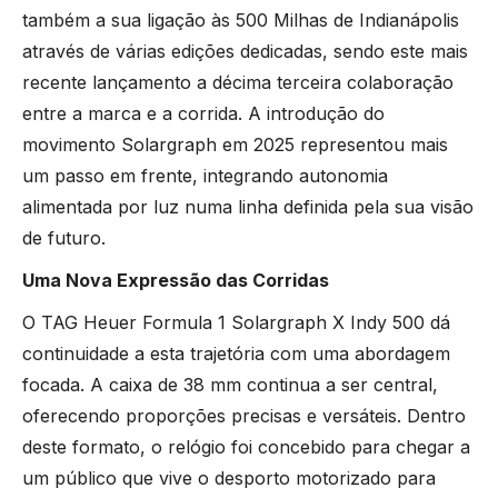
também a sua ligação às 500 Milhas de Indianápolis
TAG HEUER
através de várias edições dedicadas, sendo este mais
recente lançamento a décima terceira colaboração
TUDOR
entre a marca e a corrida. A introdução do
movimento Solargraph em 2025 representou mais
ZENITH
um passo em frente, integrando autonomia
alimentada por luz numa linha definida pela sua visão
de futuro.
RELOJOARIA
Uma Nova Expressão das Corridas
O TAG Heuer Formula 1 Solargraph X Indy 500 dá
BOSS
continuidade a esta trajetória com uma abordagem
focada. A caixa de 38 mm continua a ser central,
CASIO TIMELESS
oferecendo proporções precisas e versáteis. Dentro
deste formato, o relógio foi concebido para chegar a
CASIO VINTAGE
um público que vive o desporto motorizado para