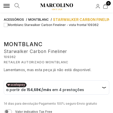
0
MARCAS DE LUXO
MARCAS LIFESTYLE
RELÓGIOS
JOIAS DE LUXO
JOIAS LIFESTYLE
ACESSÓRIOS
NOVIDADES
APOIO AO CLIENTE
STARWALKER CARBON FINELINE
ACESSÓRIOS
MONTBLANC
ROLEX
ALISIA
POR TIPO
POR TIPO
POR TIPO
POR TIPO
BAUME & MERCIER
FAQS
MONTBLANC
AQUAVERDI
BOSS
HOMEM
ANÉIS
ANEIS
TINTEIROS
HIRSCH
Starwalker Carbon Fineliner
ENCOMENDAS E ENVIOS
109362
BAUME & MERCIER
BOXY
MULHER
COLARES
COLARES
CARTEIRAS
RETAILER AUTORIZADO MONTBLANC
Lamentamos, mas esta peça já não está disponível.
SOLUÇÃO CRÉDITO
BLANCPAIN
CALVIN KLEIN
AUTOMÁTICOS
PULSEIRAS
PULSEIRAS
BOTÕES DE PUNHO
€ 618,75
BUBEN & ZÓRWEG
CASIO TIMELESS
QUARTZ
BRINCOS
BRINCOS
PORTA CANETAS
ATIVIDADE DE INTERMEDIAÇÃO DE CRÉDITO
14 dias para devolução
·
Pagamento 100% seguro
·
Envio gratuito
ELEUTERIO
CASIO VINTAGE
NOVIDADES
MARCAS
CONTAS
PORTA CHAVES
Valor indicativo Tax Free