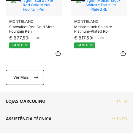
TAG HEUER
MONTBLANC
MONTBLANC
TUDOR
Starwalker Red Gold Metal
Meisterstuck Solitaire
Fountain Pen
Platinum-Plated Rb
€ 877,50
€ 817,50
€ 1 330
€ 1 220
ZENITH
EM STOCK
EM STOCK
RELOJOARIA
Ver Mais
BOSS
LOJAS MARCOLINO
INFO
CASIO TIMELESS
ASSISTÊNCIA TÉCNICA
INFO
CASIO VINTAGE