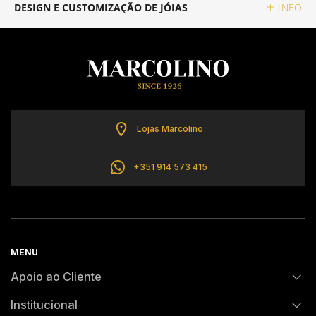
DESIGN E CUSTOMIZAÇÃO DE JÓIAS
INFO
CALVIN KLEIN
ELETTA
FLIK FLAK
Lojas Marcolino
G-SHOCK
+351 914 573 415
G-SHOCK PRO
ONE
MENU
SWAROVSKI
Apoio ao Cliente
Institucional
SWATCH
FAQs