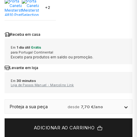
+2
MONTBLANC
MICHAEL KORS
MERGULHO
ONE
MARCOLINO
Receba em casa
OMEGA
ONE
CLÁSSICO
PANDORA
MONTBLANC
Em
1 dia útil
Grátis
para Portugal Continental
TAG HEUER
PANDORA
DESPORTIVO
PG GIOIELLI
ONE
Exceto para produtos em saldo ou promoção.
Levante em loja
TUDOR
PG GIOIELLI
TOMMY HILFIGER
PANDORA
ALTA RELOJOARIA
Em
30 minutos
Loja de Passos Manuel - Marcolino Link
ZENITH
ROOGS
UNIKE
WOLF
ROLEX
Proteja a sua peça
desde
7,70 €/ano
VER TODAS AS MARCAS DE LUXO
SWATCH
ESCRITA
BAUME & MERCIER
TISSOT
DUNHILL
ADICIONAR AO CARRINHO
BLANCPAIN