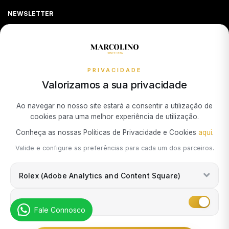
Sequra
NEWSLETTER
Termos e Condições
Verificação Autenticidade Relógio
Guia de Tamanho de Anéis PANDORA
Livro de Reclamações Online
Receba todas as atualizações exclusivas da Marcolino na sua
Política de Cookies
Promoções
caixa de correio.
Política de Privacidade
PRIVACIDADE
Resolução de Litígios de Consumo
Valorizamos a sua privacidade
Subscrever Newsletter
Ao navegar no nosso site estará a consentir a utilização de
cookies para uma melhor experiência de utilização.
Marcolino Link
Marcolino 1926
Conheça as nossas Políticas de Privacidade e Cookies
aqui
.
Eu concordo com a
Política de Privacidade
e que minhas
Valide e configure as preferências para cada um dos parceiros.
informações podem ser usadas para fins de marketing.
Rolex (Adobe Analytics and Content Square)
Marketing
Fale Connosco