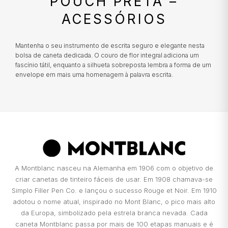
POUCH PRETA –
Danos que ocorreram nos locais do Joalheiro;
Integrada no Grupo BNP Paribas, a Cetelem assume-se como líder
CALVIN KLEIN
ACESSÓRIOS
de mercado em Portugal no crédito pessoal, contribuindo assim
Danos resultantes de roubo com destreza;
para concretizar os projetos que tem em mente e tanto deseja
Danos resultantes do abandono do objeto,
realizar. Em estreita colaboração com a Cetelem, a MARCOLINO
oferece aos seus clientes uma forma conveniente de ter acesso à
ELETTA
salvo nos casos previstos nos pontos
Mantenha o seu instrumento de escrita seguro e elegante nesta
tecnologia que desejam hoje, sem comprometer o seu futuro
anteriores nas condições de substituição;
bolsa de caneta dedicada. O couro de flor integral adiciona um
financeiro.
Perda ou desaparecimentos totais ou parciais
fascínio tátil, enquanto a silhueta sobreposta lembra a forma de um
FLIK FLAK
envelope em mais uma homenagem à palavra escrita.
e a quebra do objeto, mesmo que determinada
por incêndio, tentativa de roubo ou assalto;
Danos facilitados por intenção ou culpa dos
G-SHOCK
proprietários ou por pessoas a quem o
proprietário deve responder, como os
familiares e os conviventes;
G-SHOCK PRO
Certificados adulterados ou com dados
incompletos essenciais para determinar o
ONE
valor do objeto;
A Montblanc nasceu na Alemanha em 1906 com o objetivo de
Pedidos falsos de substituição feito pelo
criar canetas de tinteiro fáceis de usar. Em 1908 chamava-se
proprietário ou comprador.
Simplo Filler Pen Co. e lançou o sucesso Rouge et Noir. Em 1910
SWAROVSKI
adotou o nome atual, inspirado no Mont Blanc, o pico mais alto
da Europa, simbolizado pela estrela branca nevada. Cada
SWATCH
caneta Montblanc passa por mais de 100 etapas manuais e é