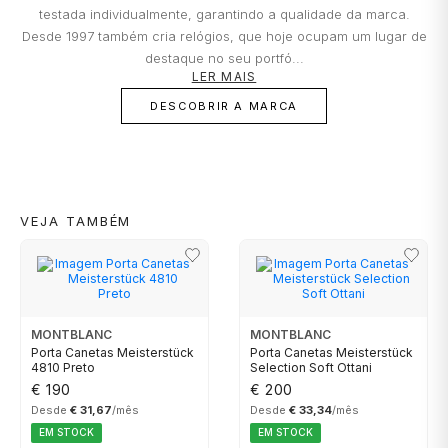
testada individualmente, garantindo a qualidade da marca.
Desde 1997 também cria relógios, que hoje ocupam um lugar de
TISSOT
destaque no seu portfó...
LER MAIS
TOMMY HILFIGER
DESCOBRIR A MARCA
VEJA TAMBÉM
MONTBLANC
MONTBLANC
Porta Canetas Meisterstück
Porta Canetas Meisterstück
4810 Preto
Selection Soft Ottani
€ 190
€ 200
Desde
€ 31,67
/mês
Desde
€ 33,34
/mês
EM STOCK
EM STOCK