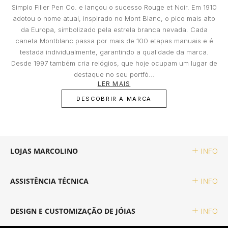
Que riscos não são segurados?
Simplo Filler Pen Co. e lançou o sucesso Rouge et Noir. Em 1910
Danos que ocorreram nos locais do Joalheiro;
TAG HEUER
Integrada no Grupo BNP Paribas, a Cetelem assume-se como líder
adotou o nome atual, inspirado no Mont Blanc, o pico mais alto
de mercado em Portugal no crédito pessoal, contribuindo assim
Danos resultantes de roubo com destreza;
para concretizar os projetos que tem em mente e tanto deseja
da Europa, simbolizado pela estrela branca nevada. Cada
Danos resultantes do abandono do objeto,
realizar. Em estreita colaboração com a Cetelem, a MARCOLINO
caneta Montblanc passa por mais de 100 etapas manuais e é
TUDOR
oferece aos seus clientes uma forma conveniente de ter acesso à
salvo nos casos previstos nos pontos
tecnologia que desejam hoje, sem comprometer o seu futuro
testada individualmente, garantindo a qualidade da marca.
anteriores nas condições de substituição;
financeiro.
Desde 1997 também cria relógios, que hoje ocupam um lugar de
Perda ou desaparecimentos totais ou parciais
ZENITH
destaque no seu portfó...
e a quebra do objeto, mesmo que determinada
LER MAIS
por incêndio, tentativa de roubo ou assalto;
DESCOBRIR A MARCA
Danos facilitados por intenção ou culpa dos
RELOJOARIA
proprietários ou por pessoas a quem o
proprietário deve responder, como os
familiares e os conviventes;
Certificados adulterados ou com dados
BOSS
LOJAS MARCOLINO
INFO
incompletos essenciais para determinar o
valor do objeto;
Pedidos falsos de substituição feito pelo
CASIO TIMELESS
ASSISTÊNCIA TÉCNICA
INFO
proprietário ou comprador.
CASIO VINTAGE
DESIGN E CUSTOMIZAÇÃO DE JÓIAS
INFO