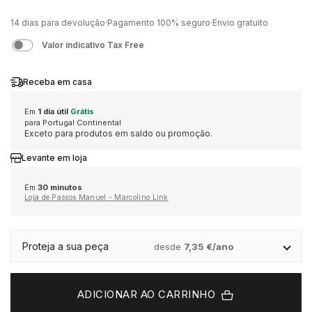
MÉTODOS DE PAGAMENTO
GUCCI
CORUM
EDIÇÃO ESPECIAL
AQUAVERDI
GIFT SETS
CINTOS
14 dias para devolução
·
Pagamento 100% seguro
·
Envio gratuito
Valor indicativo Tax Free
LIVRO DE RECLAMAÇÕES ONLINE
HERMÈS
EDIFICE
VER TODOS OS RELÓGIOS
ELEUTERIO
MARCAS
PORTA CARTÕES
Receba em casa
IWC SCHAFFHAUSEN
ELETTA
POR VALOR
K DI KUORE
ALISIA
CADERNOS
Em
1 dia útil
Grátis
para Portugal Continental
Exceto para produtos em saldo ou promoção.
K DI KUORE
FLIK FLAK
ATÉ 2.500€
MARCOLINO
BOSS
CAPAS TELEMÓVEL
Levante em loja
LONGINES
G-SHOCK
2.500€ - 5.000€
MESSIKA
CALVIN KLEIN
MOCHILAS
Em
30 minutos
Loja de Passos Manuel - Marcolino Link
MARCOLINO
G-SHOCK PRO
5.000€ - 10.000€
LOLLIPOP
ACESSÓRIOS
Proteja a sua peça
desde
7,35 €/ano
MEISTER
LOLLIPOP
ACIMA DE 10.000€
MESH
DUNHILL
ADICIONAR AO CARRINHO
MESSIKA
MESH
POR ESTILO
MICHAEL KORS
DUPONT