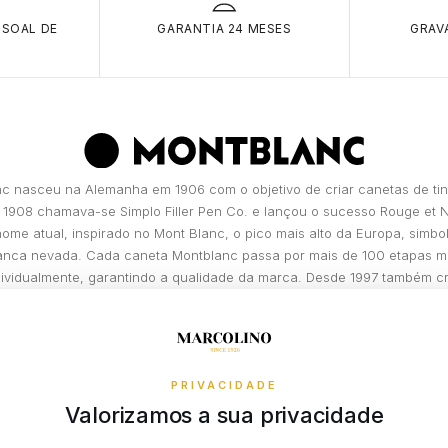
Suj
destr
(gr
SSOAL DE
GARANTIA 24 MESES
GRAV
Roubo
S
item
local
DEVOLUÇÃ
Dispõe de 14
Roub
Simples, Seg
entrega efe
arrom
mais!
Poderá ser 
O 3x 4x One
ocasi
perfeitas c
efetuadas no
propri
original).
para pagar
c nasceu na Alemanha em 1906 com o objetivo de criar canetas de tint
Roubo
prestações (
 1908 chamava-se Simplo Filler Pen Co. e lançou o sucesso Rouge et N
ameaç
Para aceder
ome atual, inspirado no Mont Blanc, o pico mais alto da Europa, simbo
Fogo,
cidadão ou
ranca nevada. Cada caneta Montblanc passa por mais de 100 etapas m
ocasi
Portuguesa
dividualmente, garantindo a qualidade da marca. Desde 1997 também cri
prese
Porto Segur
que hoje ocupam um lugar de destaque no seu portfó...
Dano 
Visa® ou Ma
LER MAIS
Segur
Portugal e c
impre
do prazo d
DESCOBRIR A MARCA
exclusivame
PRIVACIDADE
por si.
Que riscos
Tudo o que d
Valorizamos a sua privacidade
Danos