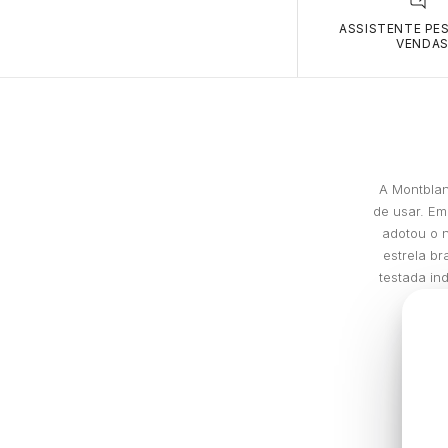
ASSISTENTE PE
VENDA
A Montblan
de usar. Em
adotou o n
estrela b
testada in