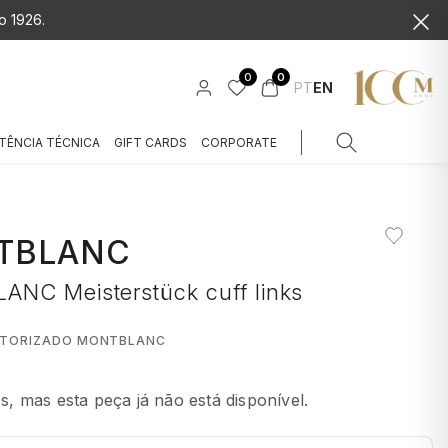
o 1926.
0
0
PT
EN
TÊNCIA TÉCNICA
GIFT CARDS
CORPORATE
TBLANC
NC Meisterstück cuff links
UTORIZADO MONTBLANC
 mas esta peça já não está disponível.