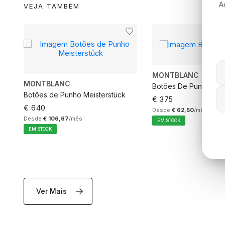
A
VEJA TAMBÉM
MONTBLANC
MONTBLANC
Botões De Punho
Botões de Punho Meisterstück
€ 375
€ 640
Desde
€ 62,50
/mês
Desde
€ 106,67
/mês
EM STOCK
EM STOCK
Ver Mais
ADICIONAR AO CARRINHO
ADICIONAR AO C