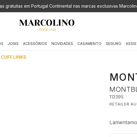
as gratuitas em Portugal Continental nas marcas exclusivas Marcolin
OS
JOIAS
ACESSÓRIOS
NOVIDADES
CASAMENTO
SEGURO
ASSIS
CUFF LINKS
MON
MONTBLA
113395
RETAILER A
Lamentamos,
€ 435,00