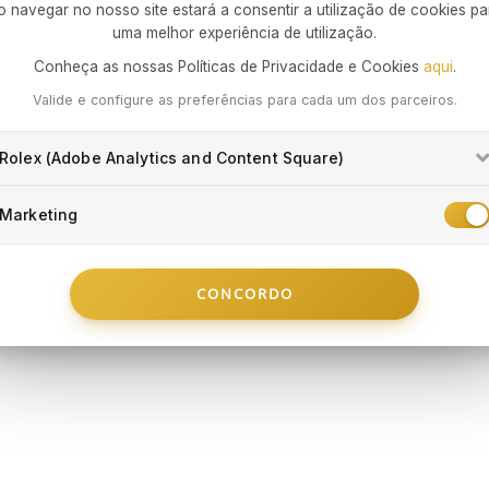
Danos
o navegar no nosso site estará a consentir a utilização de cookies pa
Danos
uma melhor experiência de utilização.
prev
Conheça as nossas Políticas de Privacidade e Cookies
aqui
.
subst
Integrada 
Perda
Valide e configure as preferências para cada um dos parceiros.
mercado em
objet
concretizar 
roubo
colaboração
Rolex (Adobe Analytics and Content Square)
MONTBLANC
MONTBLA
Danos
forma conv
Botões De Punho
Botões De 
por p
comprometer 
famil
Marketing
€ 330
€ 540
Cert
Desde
€ 55
/mês
Desde
€ 90
/m
essen
EM STOCK
EM STOCK
Pedid
CONCORDO
comp
ARRINHO
ADICIONAR AO CARRINHO
ADICIO