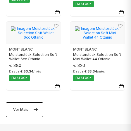
EM STOCK
CALVIN KLEIN
ELETTA
FLIK FLAK
MONTBLANC
MONTBLANC
Meisterstück Selection Soft
Meisterstück Selection Soft
G-SHOCK
Wallet 6cc Ottanio
Mini Wallet 44 Ottanio
€ 380
€ 320
Desde
€ 63,34
/mês
Desde
€ 53,34
/mês
G-SHOCK PRO
EM STOCK
EM STOCK
ONE
Ver Mais
SWAROVSKI
SWATCH