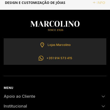
DESIGN E CUSTOMIZAÇÃO DE JÓIAS
INFO
CALVIN KLEIN
ELETTA
FLIK FLAK
Lojas Marcolino
G-SHOCK
+351 914 573 415
G-SHOCK PRO
ONE
MENU
SWAROVSKI
Apoio ao Cliente
Institucional
SWATCH
FAQs