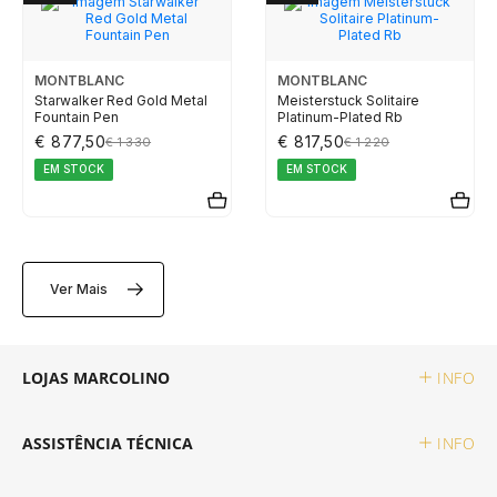
TAG HEUER
MONTBLANC
MONTBLANC
TUDOR
Starwalker Red Gold Metal
Meisterstuck Solitaire
Fountain Pen
Platinum-Plated Rb
€ 877,50
€ 817,50
€ 1 330
€ 1 220
ZENITH
EM STOCK
EM STOCK
RELOJOARIA
Ver Mais
BOSS
LOJAS MARCOLINO
INFO
CASIO TIMELESS
ASSISTÊNCIA TÉCNICA
INFO
CASIO VINTAGE