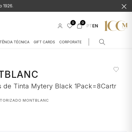
o 1926.
0
0
PT
EN
TÊNCIA TÉCNICA
GIFT CARDS
CORPORATE
TBLANC
s de Tinta Mytery Black 1Pack=8Cartr
UTORIZADO MONTBLANC