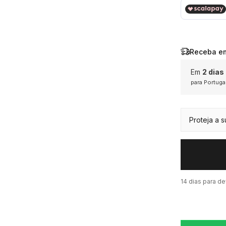
Receba e
Em
2 dias
para Portuga
Exceto p
em saldo
promoçã
Proteja a 
14 dias para d