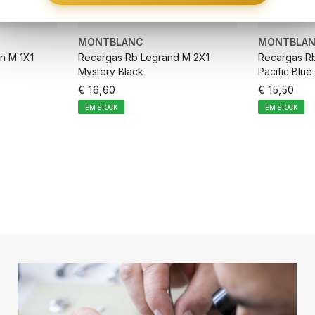
objet
concretizar 
roubo
colaboração
Danos
forma conv
MONTBLANC
MONTBLA
por p
comprometer 
n M 1X1
Recargas Rb Legrand M 2X1
Recargas R
famil
Mystery Black
Pacific Blue
Cert
€ 16,60
€ 15,50
essen
Pedid
EM STOCK
EM STOCK
comp
ARRINHO
ADICIONAR AO CARRINHO
ADICIO