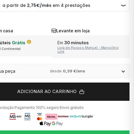
m casa
Levante em loja
 úteis
Grátis
Em
30 minutos
Loja de Passos Manuel - Marcolino
l Continental
ara produtos
Link
 ou
o.
sua peça
desde
0,39 €/ano
ADICIONAR AO CARRINHO
evolução
·
Pagamento 100% seguro
·
Envio gratuito