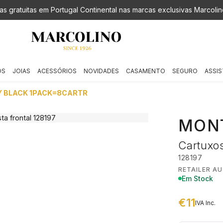
as gratuitas em Portugal Continental nas marcas exclusivas Marcolin
OS
JOIAS
ACESSÓRIOS
NOVIDADES
CASAMENTO
SEGURO
ASSIS
Y BLACK 1PACK=8CARTR
MON
Cartuxo
128197
RETAILER A
Em Stock
€11
IVA Inc.
€ 11,00