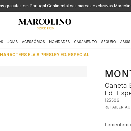
as gratuitas em Portugal Continental nas marcas exclusivas Marcolin
OS
JOIAS
ACESSÓRIOS
NOVIDADES
CASAMENTO
SEGURO
ASSIS
HARACTERS ELVIS PRESLEY ED. ESPECIAL
MON
Caneta B
Ed. Espe
125506
RETAILER A
Lamentamos,