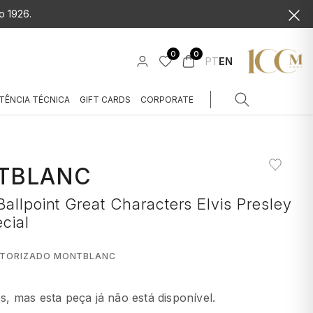
o 1926.
0
0
PT
EN
TÊNCIA TÉCNICA
GIFT CARDS
CORPORATE
TBLANC
allpoint Great Characters Elvis Presley
cial
UTORIZADO MONTBLANC
 mas esta peça já não está disponível.