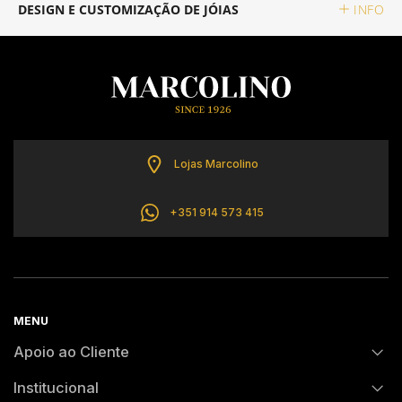
DESIGN E CUSTOMIZAÇÃO DE JÓIAS
INFO
CALVIN KLEIN
ELETTA
FLIK FLAK
Lojas Marcolino
G-SHOCK
+351 914 573 415
G-SHOCK PRO
ONE
MENU
SWAROVSKI
Apoio ao Cliente
Institucional
SWATCH
FAQs