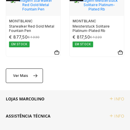
TAG HEUER
MONTBLANC
MONTBLANC
TUDOR
Starwalker Red Gold Metal
Meisterstuck Solitaire
Fountain Pen
Platinum-Plated Rb
€ 877,50
€ 817,50
€ 1 330
€ 1 220
ZENITH
EM STOCK
EM STOCK
RELOJOARIA
Ver Mais
BOSS
LOJAS MARCOLINO
INFO
CASIO TIMELESS
ASSISTÊNCIA TÉCNICA
INFO
CASIO VINTAGE