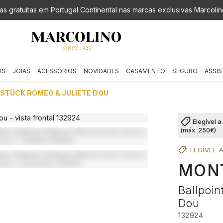
as gratuitas em Portugal Continental nas marcas exclusivas Marcolin
OS
JOIAS
ACESSÓRIOS
NOVIDADES
CASAMENTO
SEGURO
ASSIS
RSTÜCK ROMEO & JULIETE DOU
Elegível 
(máx. 250€)
ELEGÍVEL 
MON
Ballpoin
Dou
132924