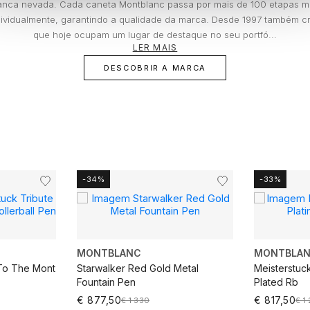
ranca nevada. Cada caneta Montblanc passa por mais de 100 etapas m
dividualmente, garantindo a qualidade da marca. Desde 1997 também cri
que hoje ocupam um lugar de destaque no seu portfó...
LER MAIS
DESCOBRIR A MARCA
-34%
-33%
MONTBLANC
MONTBLA
 To The Mont
Starwalker Red Gold Metal
Meisterstuck
Fountain Pen
Plated Rb
€ 877,50
€ 817,50
€ 1 330
€ 1