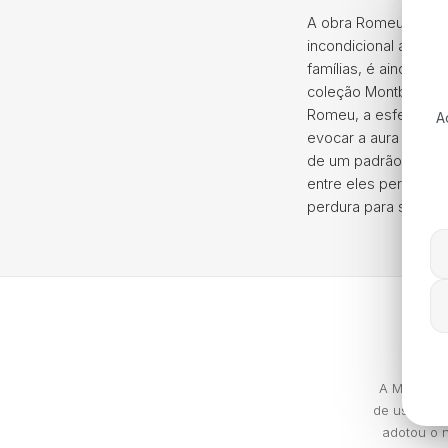
A obra Romeu e Juli
incondicional até à 
famílias, é ainda ho
coleção Montblanc Me
Romeu, a esferográf
A
evocar a aura celest
de um padrão de folh
entre eles permaneç
perdura para sempre
A Montblan
de usar. Em
adotou o n