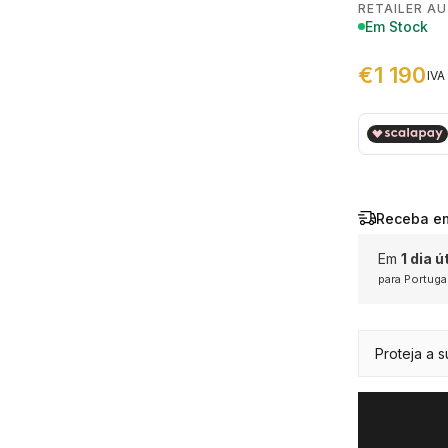
RETAILER A
Em Stock
€1 190
IVA 
€ 1.190,00
Receba e
Em
1 dia út
para Portuga
Exceto pa
produtos 
ou promo
Proteja a 