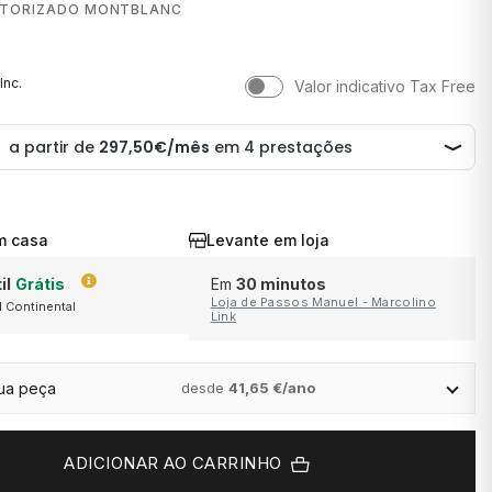
UTORIZADO MONTBLANC
Inc.
Valor indicativo Tax Free
m casa
Levante em loja
il
Grátis
Em
30 minutos
Loja de Passos Manuel - Marcolino
l Continental
ra
Link
em saldo
ção.
sua peça
desde
41,65 €/ano
ADICIONAR AO CARRINHO