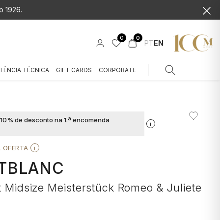
o 1926.
0
0
PT
EN
TÊNCIA TÉCNICA
GIFT CARDS
CORPORATE
a 10% de desconto na 1.ª encomenda
i
A OFERTA
i
TBLANC
t Midsize Meisterstück Romeo & Juliete