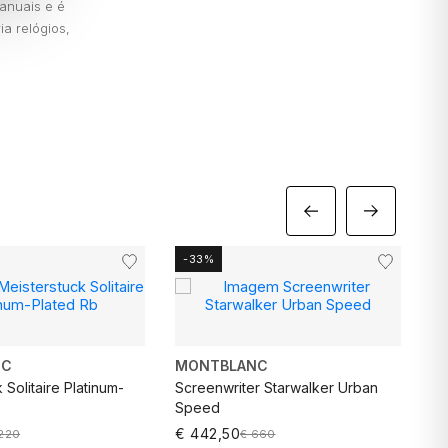
anuais e é
a relógios,
-33%
-
NC
MONTBLANC
M
 Solitaire Platinum-
Screenwriter Starwalker Urban
Bo
Speed
€ 
€ 442,50
 220
€ 660
E