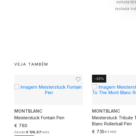
estrela b
testada in
VEJA TAMBÉM
-33%
MONTBLANC
MONTBLANC
Meisterstück Fontain Pen
Meisterstuck Tribute
a
Blanc Rollerball Pen
€ 760
€ 735
€ 1 100
Desde
€ 126,67
/mês